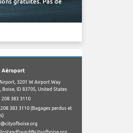
ions gratuites. Pas de
 Aéroport
Airport, 3201 W Airport Way
 Boise, ID 83705, United States
 208 383 3110
 208 383 3110 (Bagages perdus et
s)
i@cityofboise.org
ilostandfound@cityofboise.org