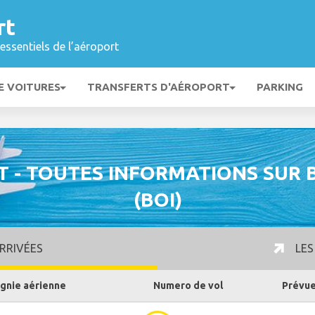
rt
essentiels de l’aéroport
E VOITURES
TRANSFERTS D'AÉROPORT
PARKING
T - TOUTES INFORMATIONS SUR 
(BOI)
RRIVÉES
LES
nie aérienne
Numero de vol
Prévu