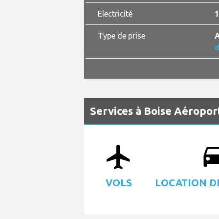
Electricité
1
Type de prise
A
d
Services à Boise Aéropor
airplanemode_active
drive
VOLS
LOCATION D