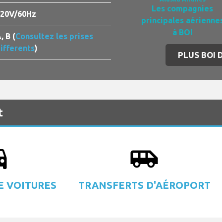
Les compagnies
20V/60Hz
principales aérienne
à BOI
, B (
Consultez les prises
ifferents
)
PLUS BOI 
t
_eta
airport_shuttle
E VOITURES
TRANSFERTS D'AÉROPORT