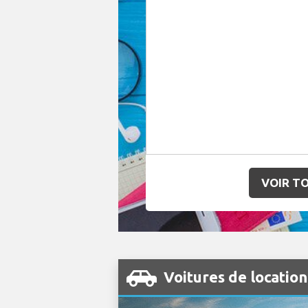
VOIR TO
Voitures de locatio