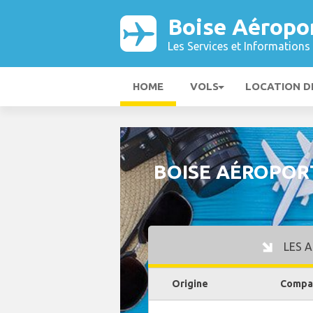
Boise Aéropo
Les Services et Informations 
HOME
VOLS
LOCATION D
BOISE AÉROPOR
LES A
Origine
Compag