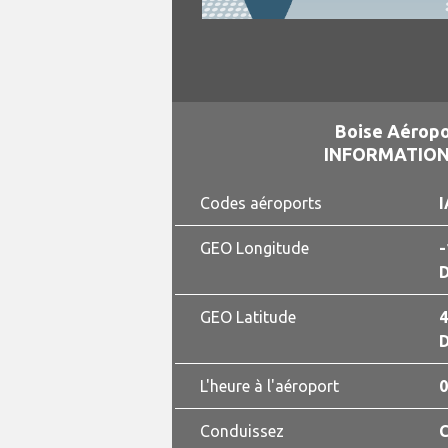
Boise Aéropo
INFORMATION
Codes aéroports
I
GEO Longitude
-
D
GEO Latitude
4
D
L'heure à l'aéroport
0
Conduissez