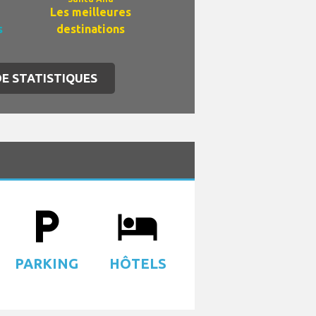
Les meilleures
s
destinations
DE STATISTIQUES
local_parking
local_hotel
PARKING
HÔTELS