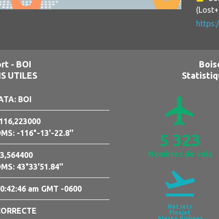
(Lost
https:
rt - BOI
Bois
S UTILES
Statistiq
airplanemode_active
ATA: BOI
116,223000
MS: -116°-13'-22.8''
5 323
Nombres de vols
3,564400
MS: 43°33'51.84''
flight_takeoff
0:42:47 am GMT -0600
NetJets
CORRECTE
Flexjet
Alaska Airlines