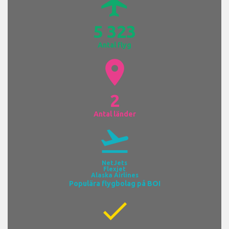
airplanemode_active
5 323
Antal flyg
location_on
2
Antal länder
flight_takeoff
NetJets
Flexjet
Alaska Airlines
Populära flygbolag på BOI
check