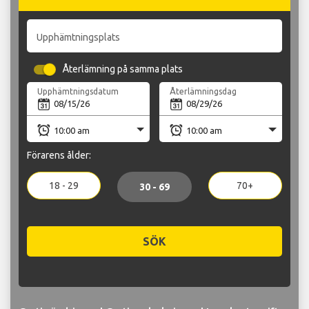
Upphämtningsplats
Återlämning på samma plats
Upphämtningsdatum
Återlämningsdag
Förarens ålder:
18 - 29
70+
30 - 69
SÖK