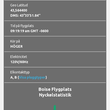
Geo Latitud
43,564400
DMS: 43°33'51.84''
Tid på flygplats
09:19:19 am GMT -0600
Kör på
HÖGER
Elektricitet
120V/60Hz
Elkontakttyp
A, B (
Visa pluggtyper
)
Boise Flygplats
Nyckelstatistik