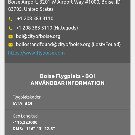
Boise Airport, 3201 W Airport Way #1000, Boise, ID
83705, United States
+1 208 383 3110
phone
+1 208 383 3110 (Hittegods)
phone
boi@cityofboise.org
email
boilostandfound@cityofboise.org (Lost+Found)
email
https://www.iflyboise.com
Boise Flygplats - BOI
ANVÄNDBAR INFORMATION
Flygplatskoder
IATA: BOI
Geo Longitud
-116,223000
DMS: -116°-13'-22.8''