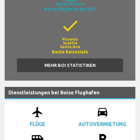
Flexjet
Alaska Airlines
Beste Fluglinien bei BOI
check
Phoenix
Seattle
Santa Ana
Beste Reiseziele
MEHR BOI STATISTIKEN
Dienstleistungen bei Boise Flughafen
airplanemode_active
drive_eta
FLÜGE
AUTOVERMIETUNG
airport_shuttle
local_parking