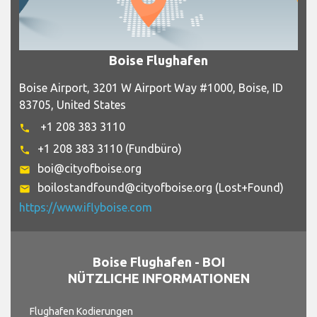
Boise Flughafen
Boise Airport, 3201 W Airport Way #1000, Boise, ID
83705, United States
+1 208 383 3110
phone
+1 208 383 3110 (Fundbüro)
phone
boi@cityofboise.org
email
boilostandfound@cityofboise.org (Lost+Found)
email
https://www.iflyboise.com
Boise Flughafen - BOI
NÜTZLICHE INFORMATIONEN
Flughafen Kodierungen