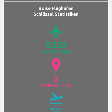
Boise Flughafen
Schlüssel Statistiken
airplanemode_active
5.323
Anzahl der Flüge
location_on
2
Anzahl der Länder
flight_takeoff
NetJets