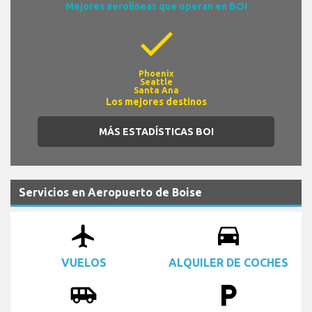
Mejores aerolíneas que operan en BOI
check
Phoenix
Seattle
Santa Ana
Los mejores destinos
MÁS ESTADÍSTICAS BOI
Servicios en Aeropuerto de Boise
airplanemode_active
drive_eta
VUELOS
ALQUILER DE COCHES
airport_shuttle
local_parking