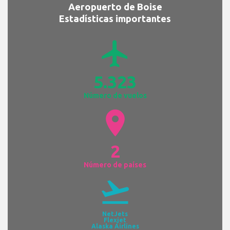
Aeropuerto de Boise
Estadísticas importantes
airplanemode_active
5.323
Número de vuelos
location_on
2
Número de países
flight_takeoff
NetJets
Flexjet
Alaska Airlines