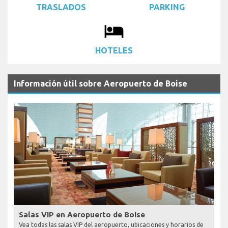
TRASLADOS
PARKING
local_hotel
HOTELES
Información útil sobre Aeropuerto de Boise
Salas VIP en Aeropuerto de Boise
Vea todas las salas VIP del aeropuerto, ubicaciones y horarios de