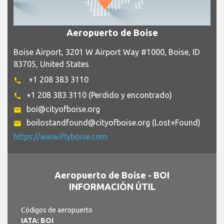
Aeropuerto de Boise
Boise Airport, 3201 W Airport Way #1000, Boise, ID
83705, United States
+1 208 383 3110
phone
+1 208 383 3110 (Perdido y encontrado)
phone
boi@cityofboise.org
email
boilostandfound@cityofboise.org (Lost+Found)
email
https://www.iflyboise.com
Aeropuerto de Boise - BOI
INFORMACIÓN ÚTIL
Códigos de aeropuerto
IATA: BOI