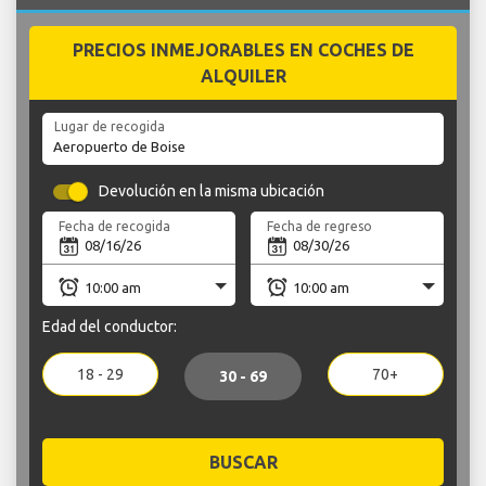
PRECIOS INMEJORABLES EN COCHES DE
ALQUILER
Lugar de recogida
Devolución en la misma ubicación
Fecha de recogida
Fecha de regreso
Edad del conductor:
18 - 29
70+
30 - 69
BUSCAR