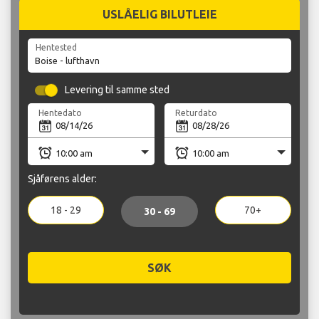
USLÅELIG BILUTLEIE
Hentested
Levering til samme sted
Hentedato
Returdato
Sjåførens alder:
18 - 29
70+
30 - 69
SØK