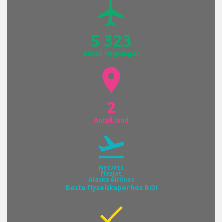
airplanemode_active
5 323
Antall flygninger
location_on
2
Antall land
flight_takeoff
NetJets
Flexjet
Alaska Airlines
Beste flyselskaper hos BOI
check