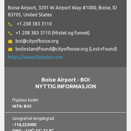
Boise Airport, 3201 W Airport Way #1000, Boise, ID
83705, United States
+1 208 383 3110
phone
+1 208 383 3110 (Mistet og funnet)
phone
boi@cityofboise.org
email
boilostandfound@cityofboise.org (Lost+Found)
email
https://www.iflyboise.com
Boise Airport - BOI
NYTTIG INFORMASJON
Flyplass koder
IATA: BOI
Geografisk lengdegrad
-116,223000
DMS: -116°-13'-22.8''