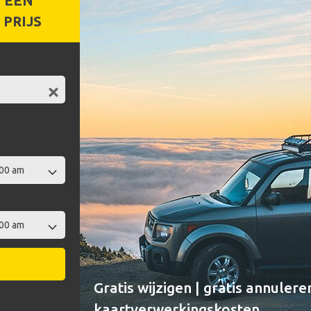
 EEN
PRIJS
Gratis wijzigen | gratis annulere
kaartverwerkingskosten