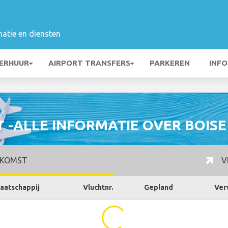
matie en diensten
ERHUUR
AIRPORT TRANSFERS
PARKEREN
INFO
 -ALLE INFORMATIE OVER BOISE
KOMST
V
aatschappij
Vluchtnr.
Gepland
Ver
...