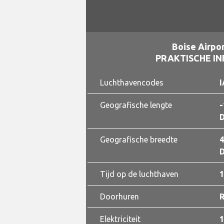
Boise Airpor
PRAKTISCHE I
Luchthavencodes
I
Geografische lengte
-
D
Geografische breedte
4
D
Tijd op de luchthaven
1
Doorhuren
Elektriciteit
1