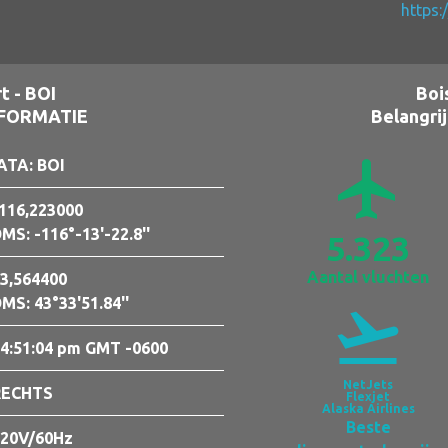
https:
t - BOI
Boi
NFORMATIE
Belangrij
airplanemode_active
ATA: BOI
116,223000
MS: -116°-13'-22.8''
5.323
Aantal vluchten
3,564400
MS: 43°33'51.84''
flight_takeoff
4:51:05 pm GMT -0600
NetJets
RECHTS
Flexjet
Alaska Airlines
Beste
20V/60Hz