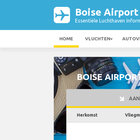
Boise Airport
Essentiële Luchthaven Infor
HOME
VLUCHTEN
AUTOV
BOISE AIRPORT
AAN
Herkomst
Vliegm