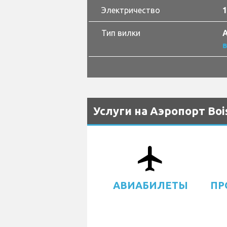
Электричество
1
Тип вилки
A
Услуги на Аэропорт Boi
airplanemode_active
АВИАБИЛЕТЫ
ПР