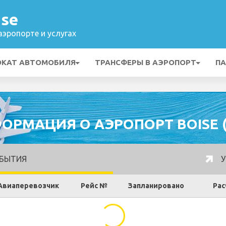
ise
эропорте и услугах
ОКАТ АВТОМОБИЛЯ
ТРАНСФЕРЫ В АЭРОПОРТ
ПА
ОРМАЦИЯ О АЭРОПОРТ BOISE (
БЫТИЯ
У
Авиаперевозчик
Рейс №
Запланировано
Рас
...