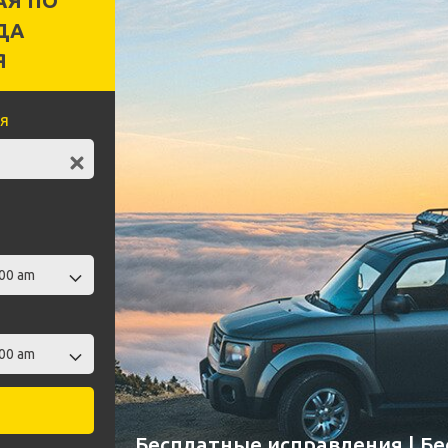
АЯ ПО
ДА
Я
я
Бесплатные исправления | Б