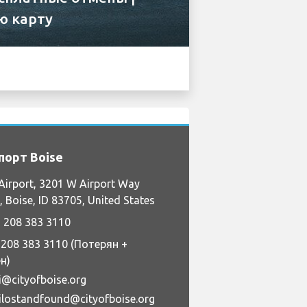
ю карту
порт Boise
Airport, 3201 W Airport Way
 Boise, ID 83705, United States
 208 383 3110
 208 383 3110 (Потерян +
н)
i@cityofboise.org
ilostandfound@cityofboise.org